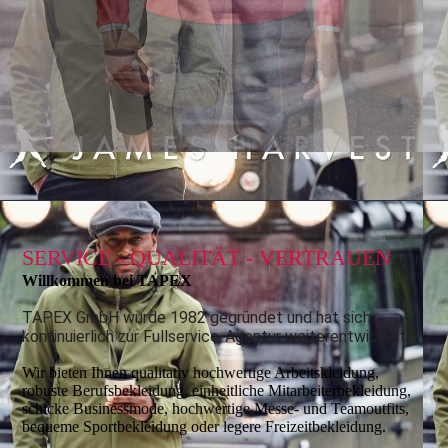
SERVICE - QUALITÄT - VERTRAUEN
Willkommen bei TAPEX
TAPEX GmbH wurde 1982 gegründet und hat sich
kontinuierlich zur Fullservice-Agentur weiterentwickelt.
Wir bieten Ihnen qualitativ hochwertige Arbeitskleidung,
robuste Berufsbekleidung, einheitliche Mitarbeiterbekleidung,
schicke Businessmode, hochwertige Messe- und Teamoutfits,
bequeme Sportbekleidung oder legere Freizeitbekleidung.