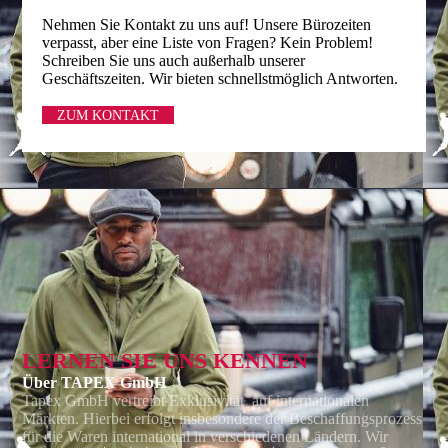
Nehmen Sie Kontakt zu uns auf! Unsere Bürozeiten
verpasst, aber eine Liste von Fragen? Kein Problem!
Schreiben Sie uns auch außerhalb unserer
Geschäftszeiten. Wir bieten schnellstmöglich Antworten.
ZUM KONTAKT
LERNEN SIE UNS KENNEN
Über TAPEX GmbH
Tapex GmbH
vertreibt Exklusivität auf internationalen
Märkten. Hierbei erfolgt ins­beson­dere der Beschaffungsprozess
für die Waren international in verschie­denen Ländern. Wir