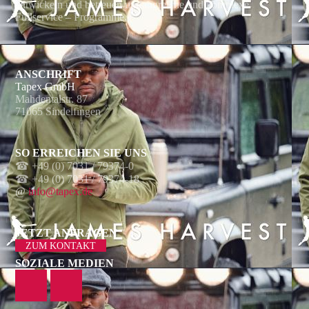
entwickeln und betreuen umfangreiche und komplexe
Fullservice – Programme.
ANSCHRIFT
Tapex GmbH
Mahdentalstr. 87
71065 Sindelfingen
SO ERREICHEN SIE UNS
☎ +49 (0) 7031 / 79374-0
☎
+49 (0) 7031 / 79374-18
@
info@tapex.de
JETZT ANFRAGEN
ZUM KONTAKT
SOZIALE MEDIEN